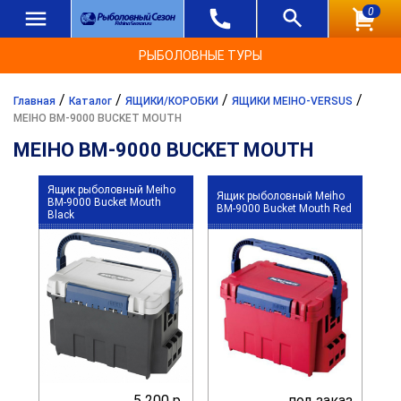
0
РЫБОЛОВНЫЕ ТУРЫ
/
/
/
/
Главная
Каталог
ЯЩИКИ/КОРОБКИ
ЯЩИКИ MEIHO-VERSUS
MEIHO BM-9000 BUCKET MOUTH
MEIHO BM-9000 BUCKET MOUTH
Ящик рыболовный Meiho
Ящик рыболовный Meiho
BM-9000 Bucket Mouth
BM-9000 Bucket Mouth Red
Black
5 200 р.
под заказ