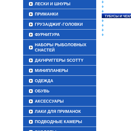
СНАСТИ НА ЛО
ЛЕСКИ И ШНУРЫ
КАТУШКИ
УДИЛИЩА
ПРИМАНКИ
ТУБУСЫ И ЧЕХ
ЛЕСКИ И ШНУР
ГРУЗА/ДЖИГ-ГОЛОВКИ
ПРИМАНКИ
ГРУЗА/ДЖИГ-Г
ФУРНИТУРА
ФУРНИТУРА
НАБОРЫ РЫБОЛОВНЫХ
СНАСТЕЙ
ДАУНРИГГЕРЫ SCOTTY
МИНИПЛАНЕРЫ
ОДЕЖДА
ОБУВЬ
АКСЕССУАРЫ
ЛАКИ ДЛЯ ПРИМАНОК
ПОДВОДНЫЕ КАМЕРЫ