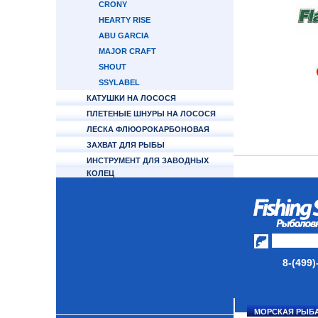
CRONY
HEARTY RISE
ABU GARCIA
MAJOR CRAFT
SHOUT
SSYLABEL
КАТУШКИ НА ЛОСОСЯ
ПЛЕТЕНЫЕ ШНУРЫ НА ЛОСОСЯ
ЛЕСКА ФЛЮОРОКАРБОНОВАЯ
ЗАХВАТ ДЛЯ РЫБЫ
ИНСТРУМЕНТ ДЛЯ ЗАВОДНЫХ
КОЛЕЦ
ФУРНИТУРА
ТУБУСЫ И ЧЕХЛЫ ДЛЯ УДИЛИЩ
НАКОМАРНИКИ/МАСКИ
ЗАЩИТНЫЕ
КАТУШКИ
8-(499)
УДИЛИЩА
ТУБУСЫ И ЧЕХЛЫ
МОРСКАЯ РЫБ