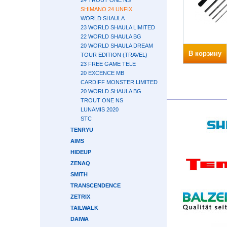
24 TROUT ONE NS
SHIMANO 24 UNFIX
WORLD SHAULA
23 WORLD SHAULA LIMITED
22 WORLD SHAULA BG
20 WORLD SHAULA DREAM
В корзину
TOUR EDITION (TRAVEL)
23 FREE GAME TELE
20 EXCENCE MB
CARDIFF MONSTER LIMITED
20 WORLD SHAULA BG
TROUT ONE NS
LUNAMIS 2020
STC
TENRYU
AIMS
HIDEUP
ZENAQ
SMITH
TRANSCENDENCE
ZETRIX
TAILWALK
DAIWA