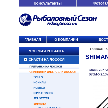
Консультанты
Фотога
ГЛАВНАЯ
О КОМПАНИИ
ДОСТ
Главная
/
К
МОРСКАЯ РЫБАЛКА
SHIMAN
СНАСТИ НА ЛОСОСЯ
ПРИМАНКИ НА ЛОСОСЯ
Спиннинг S
СПИННИНГИ ДЛЯ ЛОВЛИ ЛОСОСЯ
S70M-5 2.13м
SOULS
HONNAMI
HUERCO
RIPPLE FISHER
JET SETTER
SHIMANO