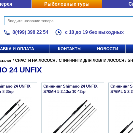
лерея
Рыболовные туры
С
8(499) 398 22 54
с 10 до 19 без выходных
АВКА И ОПЛАТА
КОНТАКТЫ
НОВОСТИ
аталог
/
СНАСТИ НА ЛОСОСЯ
/
СПИННИНГИ ДЛЯ ЛОВЛИ ЛОСОСЯ
/
SH
O 24 UNFIX
himano 24 UNFIX
Спиннинг Shimano 24 UNFIX
Спиннинг S
 8-35гр
S70MH-5 2.13м 10-42гр
S76ML-5 2.2