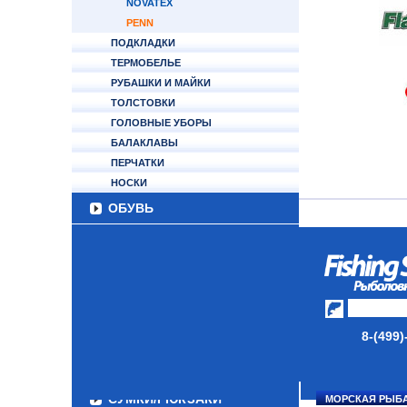
NOVATEX
PENN
ПОДКЛАДКИ
ТЕРМОБЕЛЬЕ
РУБАШКИ И МАЙКИ
ТОЛСТОВКИ
ГОЛОВНЫЕ УБОРЫ
БАЛАКЛАВЫ
ПЕРЧАТКИ
НОСКИ
ОБУВЬ
АКСЕССУАРЫ
ЛАКИ ДЛЯ ПРИМАНОК
ПОДВОДНЫЕ КАМЕРЫ
ЭХОЛОТЫ
8-(499)
ЗИМНЯЯ РЫБАЛКА
СУМКИ/РЮКЗАКИ
МОРСКАЯ РЫБ