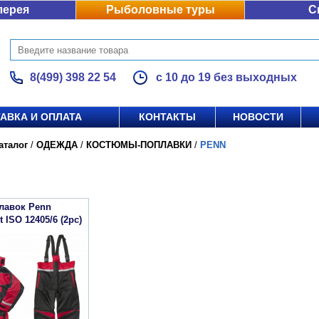
лерея
Рыболовные туры
С
8(499) 398 22 54
с 10 до 19 без выходных
АВКА И ОПЛАТА
КОНТАКТЫ
НОВОСТИ
аталог
/
ОДЕЖДА
/
КОСТЮМЫ-ПОПЛАВКИ
/
PENN
лавок Penn
t ISO 12405/6 (2pc)