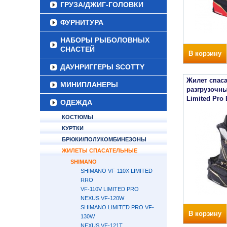
ГРУЗА/ДЖИГ-ГОЛОВКИ
ФУРНИТУРА
НАБОРЫ РЫБОЛОВНЫХ
СНАСТЕЙ
В корзину
ДАУНРИГГЕРЫ SCOTTY
Жилет спаса
МИНИПЛАНЕРЫ
разгрузочны
Limited Pro
ОДЕЖДА
КОСТЮМЫ
КУРТКИ
БРЮКИ/ПОЛУКОМБИНЕЗОНЫ
ЖИЛЕТЫ СПАСАТЕЛЬНЫЕ
SHIMANO
SHIMANO VF-110X LIMITED
RRO
VF-110V LIMITED PRO
NEXUS VF-120W
SHIMANO LIMITED PRO VF-
В корзину
130W
NEXUS VF-121T