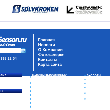
Главная
Новости
О Компании
Фотогалерея
-398-22-54
Контакты
Карта сайта
АЛКА
НАБОРЫ РЫБОЛОВНЫХ
ЭХОЛОТЫ
СОСЯ
СНАСТЕЙ
ЗИМНЯЯ РЫБАЛ
ДАУНРИГГЕРЫ SCOTTY
СУМКИ/РЮКЗАК
МИНИПЛАНЕРЫ
ЯЩИКИ/КОРОБК
ЛЫ
ОДЕЖДА
ИЗОТЕРМИЧЕСК
Ы
ОБУВЬ
КОНТЕЙНЕРЫ
АКСЕССУАРЫ
ОЧКИ
ОЛОВКИ
ЛАКИ ДЛЯ ПРИМАНОК
ПОДВОДНЫЕ КАМЕРЫ