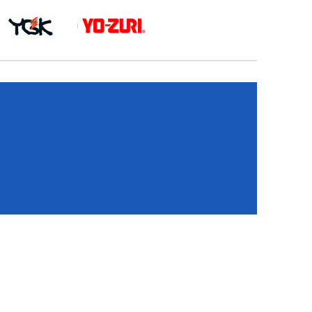
КА
И
И
ИЕ