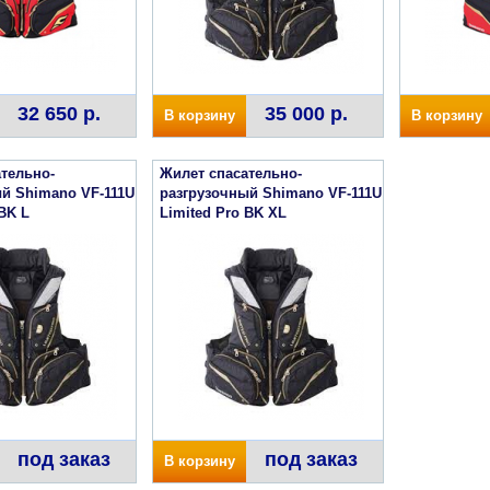
32 650 р.
35 000 р.
В корзину
В корзину
тельно-
Жилет спасательно-
й Shimano VF-111U
разгрузочный Shimano VF-111U
 BK L
Limited Pro BK XL
под заказ
под заказ
В корзину