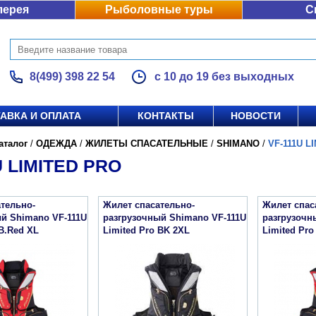
лерея
Рыболовные туры
С
8(499) 398 22 54
с 10 до 19 без выходных
АВКА И ОПЛАТА
КОНТАКТЫ
НОВОСТИ
аталог
/
ОДЕЖДА
/
ЖИЛЕТЫ СПАСАТЕЛЬНЫЕ
/
SHIMANO
/
VF-111U L
U LIMITED PRO
тельно-
Жилет спасательно-
Жилет спас
й Shimano VF-111U
разгрузочный Shimano VF-111U
разгрузочн
 B.Red XL
Limited Pro BK 2XL
Limited Pro