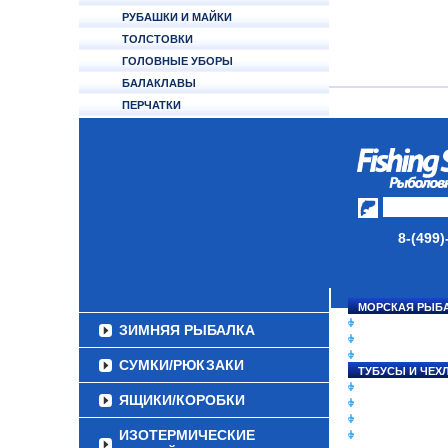
РУБАШКИ И МАЙКИ
ТОЛСТОВКИ
ГОЛОВНЫЕ УБОРЫ
БАЛАКЛАВЫ
ПЕРЧАТКИ
НОСКИ
ОБУВЬ
АКСЕССУАРЫ
ЛАКИ ДЛЯ ПРИМАНОК
8-(499)
ПОДВОДНЫЕ КАМЕРЫ
ЭХОЛОТЫ
МОРСКАЯ РЫБ
СНАСТИ НА ЛО
ЗИМНЯЯ РЫБАЛКА
КАТУШКИ
УДИЛИЩА
СУМКИ/РЮКЗАКИ
ТУБУСЫ И ЧЕХ
ЛЕСКИ И ШНУР
ЯЩИКИ/КОРОБКИ
ПРИМАНКИ
ГРУЗА/ДЖИГ-Г
ИЗОТЕРМИЧЕСКИЕ
ФУРНИТУРА