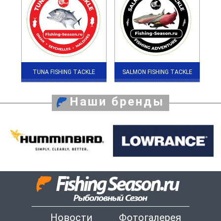
TUNA FISHING TACKLE
SALMON FISHING TACKLE
Наши бренды
Новости
Фотогалерея