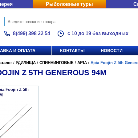
лерея
Рыболовные туры
С
8(499) 398 22 54
с 10 до 19 без выходных
АВКА И ОПЛАТА
КОНТАКТЫ
НОВОСТИ
аталог
/
УДИЛИЩА
/
СПИННИНГОВЫЕ
/
APIA
/
Apia Foojin Z 5th Gener
OOJIN Z 5TH GENEROUS 94M
a Foojin Z 5th
4M