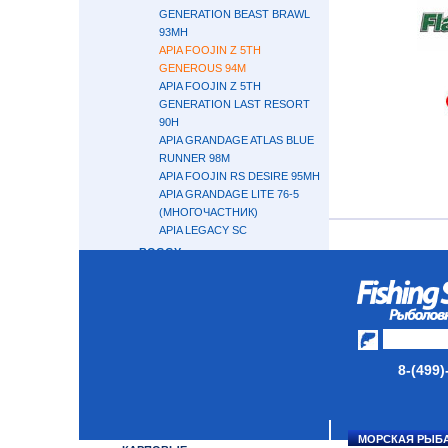
GENERATION BEAST BRAWL
93MH
APIA FOOJIN Z 5TH
GENEROUS 94M
APIA FOOJIN Z 5TH
GENERATION LAST RESORT
90H
APIA GRANDAGE ATLAS BLUE
RUNNER 98M
APIA FOOJIN RS DESIRE 95MH
APIA GRANDAGE LITE 76-5
(МНОГОЧАСТНИК)
APIA LEGACY SC
BOGGY
MUKAI
EVERGREEN
MAXIMUS
SHOUT
NAUTILUS
8-(499)
КАСТИНГОВЫЕ
ТРОЛЛИНГОВЫЕ
СЕРФОВЫЕ
МОРСКАЯ РЫБ