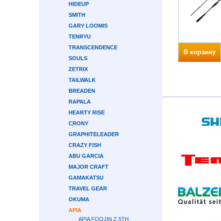
HIDEUP
SMITH
GARY LOOMIS
TENRYU
TRANSCENDENCE
В корзину
SOULS
ZETRIX
TAILWALK
BREADEN
RAPALA
HEARTY RISE
CRONY
GRAPHITELEADER
CRAZY FISH
ABU GARCIA
MAJOR CRAFT
GAMAKATSU
TRAVEL GEAR
OKUMA
APIA
APIA FOOJIN Z 5TH