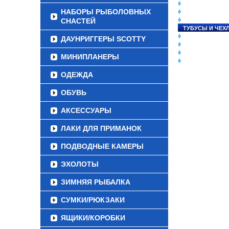
СНАСТИ НА ЛО
НАБОРЫ РЫБОЛОВНЫХ
КАТУШКИ
СНАСТЕЙ
УДИЛИЩА
ТУБУСЫ И ЧЕХ
ЛЕСКИ И ШНУР
ДАУНРИГГЕРЫ SCOTTY
ПРИМАНКИ
ГРУЗА/ДЖИГ-Г
МИНИПЛАНЕРЫ
ФУРНИТУРА
ОДЕЖДА
ОБУВЬ
АКСЕССУАРЫ
ЛАКИ ДЛЯ ПРИМАНОК
ПОДВОДНЫЕ КАМЕРЫ
ЭХОЛОТЫ
ЗИМНЯЯ РЫБАЛКА
СУМКИ/РЮКЗАКИ
ЯЩИКИ/КОРОБКИ