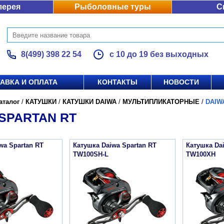
лерея
Рыболовные туры
С
8(499) 398 22 54
с 10 до 19 без выходных
АВКА И ОПЛАТА
КОНТАКТЫ
НОВОСТИ
аталог
/
КАТУШКИ
/
КАТУШКИ DAIWA
/
МУЛЬТИПЛИКАТОРНЫЕ
/
DAIW
SPARTAN RT
wa Spartan RT
Катушка Daiwa Spartan RT
Катушка Da
TW100SH-L
TW100XH