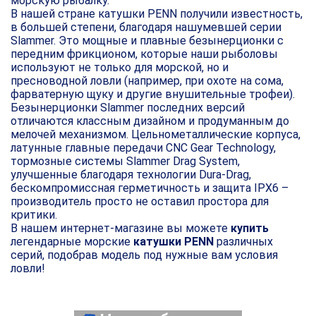
морскую рыбалку.
В нашей стране катушки PENN получили известность,
в большей степени, благодаря нашумевшей серии
Slammer. Это мощные и плавные безынерционки с
передним фрикционом, которые наши рыболовы
используют не только для морской, но и
пресноводной ловли (например, при охоте на сома,
фарватерную щуку и другие внушительные трофеи).
Безынерционки Slammer последних версий
отличаются классным дизайном и продуманным до
мелочей механизмом. Цельнометаллические корпуса,
латунные главные передачи CNC Gear Technology,
тормозные системы Slammer Drag System,
улучшенные благодаря технологии Dura-Drag,
бескомпромиссная герметичность и защита IPX6 –
производитель просто не оставил простора для
критики.
В нашем интернет-магазине вы можете
купить
легендарные морские
катушки PENN
различных
серий, подобрав модель под нужные вам условия
ловли!