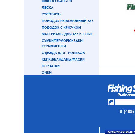
ФЛЮОРОКАРБОН
ЛЕСКА
УЗЛОВЯЗЫ
ПОВОДОК РЫБОЛОВНЫЙ 7Х7
ПОВОДОК С КРЮЧКОМ
МАТЕРИАЛЫ ДЛЯ ASSIST LINE
СУМКИ/ГЕРМОРЮКЗАКИ/
ГЕРМОМЕШКИ
ОДЕЖДА ДЛЯ ТРОПИКОВ
КЕПКИ/БАНДАНЫ/МАСКИ
ПЕРЧАТКИ
ОЧКИ
СВЕТОНАКОПИТЕЛЬНЫЕ
ЭЛЕМЕНТЫ
ПРИМАНКИ ДЛЯ ЛОВЛИ
ОСЬМИНОГА
ПОВОДКОВЫЙ МАТЕРИАЛ 7Х7
ОКТОПУСЫ SAVAGE GEAR
8-(499)
МОРСКОЙ ТРОЛЛИНГ
СНАСТИ В НОРВЕГИЮ
СНАСТИ НА КАМБАЛУ
МОРСКАЯ РЫБ