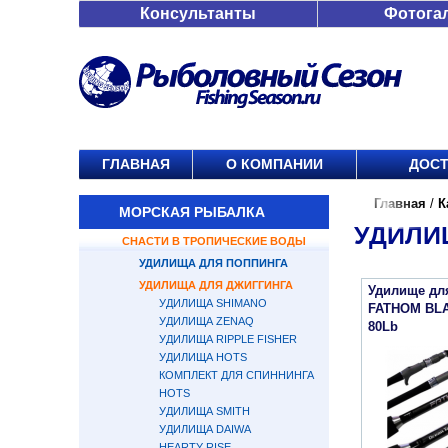
Консультанты
Фотога
ГЛАВНАЯ
О КОМПАНИИ
ДОСТ
Главная
/
К
МОРСКАЯ РЫБАЛКА
УДИЛИ
СНАСТИ В ТРОПИЧЕСКИЕ ВОДЫ
УДИЛИЩА ДЛЯ ПОППИНГА
УДИЛИЩА ДЛЯ ДЖИГГИНГА
Удилище для
УДИЛИЩА SHIMANO
FATHOM BLAD
УДИЛИЩА ZENAQ
80Lb
УДИЛИЩА RIPPLE FISHER
УДИЛИЩА HOTS
КОМПЛЕКТ ДЛЯ СПИННИНГА
HOTS
УДИЛИЩА SMITH
УДИЛИЩА DAIWA
HEARTY RISE