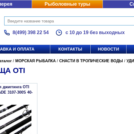
лерея
Рыболовные туры
С
8(499) 398 22 54
с 10 до 19 без выходных
АВКА И ОПЛАТА
КОНТАКТЫ
НОВОСТИ
аталог
/
МОРСКАЯ РЫБАЛКА
/
СНАСТИ В ТРОПИЧЕСКИЕ ВОДЫ
/
УД
ЩА OTI
 джиггинга OTI
E 3107-300S 40-