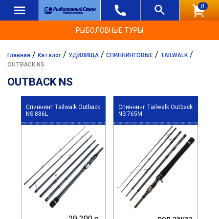
0
РЫБОЛОВНЫЕ ТУРЫ
/
/
/
/
/
Главная
Каталог
УДИЛИЩА
СПИННИНГОВЫЕ
TAILWALK
OUTBACK NS
OUTBACK NS
Спиннинг Tailwalk Outback
Спиннинг Tailwalk Outback
NS 886L
NS 765M
29 200 р.
под заказ