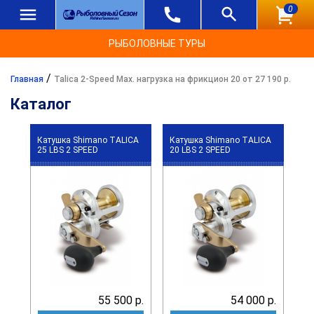
0
РЫБОЛОВНЫЕ ТУРЫ
/
Главная
Talica 2-Speed Max. нагрузка на фрикцион 20 от 27 190 р.
Каталог
Катушка Shimano TALICA
Катушка Shimano TALICA
25 LBS 2 SPEED
20 LBS 2 SPEED
55 500 р.
54 000 р.