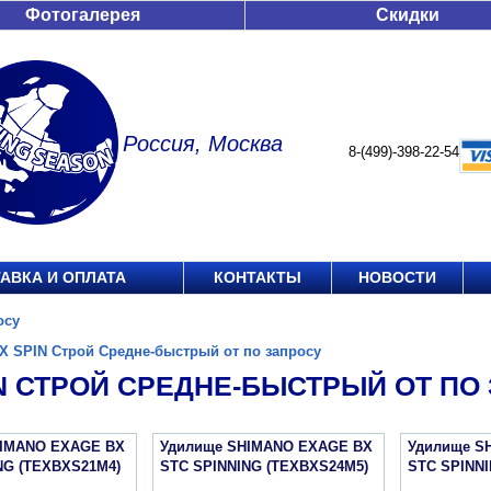
Фотогалерея
Скидки
Россия, Москва
8-(499)-398-22-54
АВКА И ОПЛАТА
КОНТАКТЫ
НОВОСТИ
осу
X SPIN Строй Средне-быстрый от по запросу
IN СТРОЙ СРЕДНЕ-БЫСТРЫЙ ОТ ПО
HIMANO EXAGE BX
Удилище SHIMANO EXAGE BX
Удилище S
NG (TEXBXS21M4)
STC SPINNING (TEXBXS24M5)
STC SPINNI