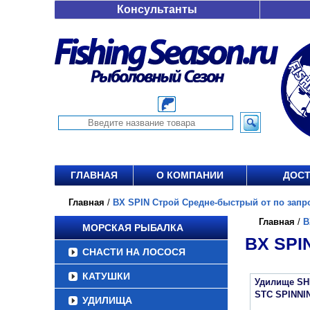
Консультанты
ГЛАВНАЯ
О КОМПАНИИ
ДОСТ
Главная
/
BX SPIN Строй Средне-быстрый от по запр
Главная
/
B
МОРСКАЯ РЫБАЛКА
BX SP
СНАСТИ НА ЛОСОСЯ
КАТУШКИ
Удилище S
STC SPINNI
УДИЛИЩА