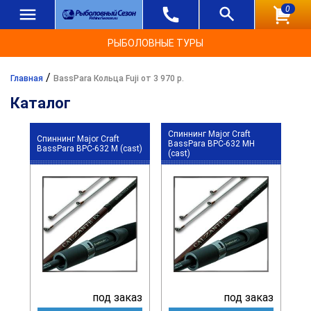
0
РЫБОЛОВНЫЕ ТУРЫ
/
Главная
BassPara Кольца Fuji от 3 970 р.
Каталог
Спиннинг Major Craft
Спиннинг Major Craft
BassPara BPC-632 MH
BassPara BPC-632 M (cast)
(cast)
под заказ
под заказ